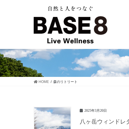
コ
ナ
ン
ビ
テ
ゲ
ン
ー
ツ
シ
に
ョ
移
ン
動
に
移
動
HOME
森のリトリート
2025年3月20日
八ヶ岳ウィンドレ